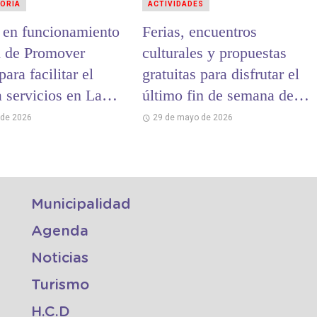
ORIA
ACTIVIDADES
 en funcionamiento
Ferias, encuentros
al de Promover
culturales y propuestas
para facilitar el
gratuitas para disfrutar el
 servicios en La
último fin de semana de
mayo en La Costa
 de 2026
29 de mayo de 2026
Municipalidad
Agenda
Noticias
Turismo
H.C.D