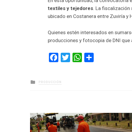
En esta oportunidad, la convocatoria 
textiles y tejedores
. La fiscalización
ubicado en Costanera entre Zuviría y 
Quienes estén interesados en sumarse 
producciones y fotocopia de DNI que a
Facebook
Twitter
WhatsApp
Comparti
Posted
PRODUCCIÓN
in