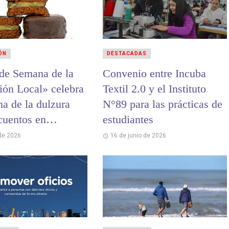
ÓN
DESTACADAS
 de Semana de la
Convenio entre Incuba
ión Local» celebra
Textil 2.0 y el Instituto
na de la dulzura
N°89 para las prácticas de
cuentos en
estudiantes
s y chocolates
 de 2026
16 de junio de 2026