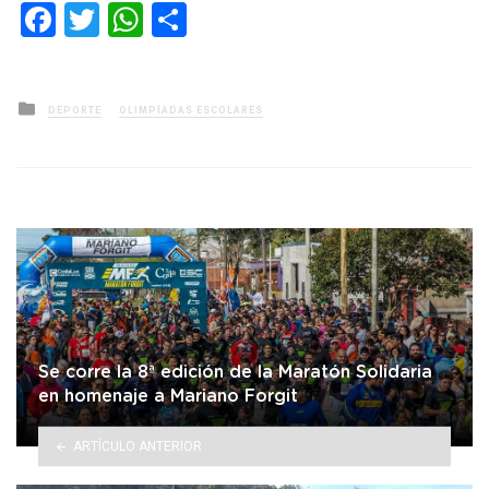
Facebook
Twitter
WhatsApp
Compartir
Posted
DEPORTE
OLIMPÍADAS ESCOLARES
in
Se corre la 8ª edición de la Maratón Solidaria
en homenaje a Mariano Forgit
ARTÍCULO ANTERIOR