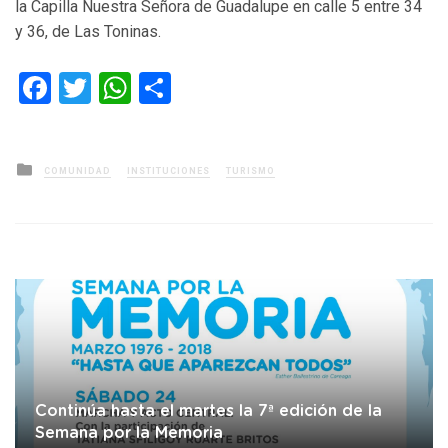
la Capilla Nuestra Señora de Guadalupe en calle 5 entre 34
y 36, de Las Toninas.
Facebook
Twitter
WhatsApp
Compartir
Posted
COMUNIDAD
INSTITUCIONES
TURISMO
in
Continúa hasta el martes la 7ª edición de la
Semana por la Memoria