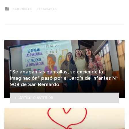
Posted
COMUNIDAD
DESTACADAS
in
“Se apagan las pantallas, se enciende la
imaginación” pasó por el Jardín de Infantes N°
908 de San Bernardo
ARTÍCULO ANTERIOR