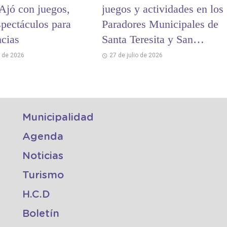
Ajó con juegos,
juegos y actividades en los
spectáculos para
Paradores Municipales de
ncias
Santa Teresita y San
Bernardo
o de 2026
27 de julio de 2026
Municipalidad
Agenda
Noticias
Turismo
H.C.D
Boletín