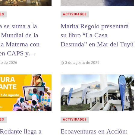
ES
ACTIVIDADES
a se suma a la
Marita Regolo presentará
Mundial de la
su libro “La Casa
ia Materna con
Desnuda” en Mar del Tuyú
 en CAPS y
es
to de 2026
3 de agosto de 2026
ES
ACTIVIDADES
 Rodante llega a
Ecoaventuras en Acción: