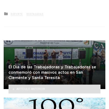
Posted
DEPORTE
DESTACADAS
in
El Día de las Trabajadoras y Trabajadores se
conmemoró con masivos actos en San
Clemente y Santa Teresita
ARTÍCULO ANTERIOR