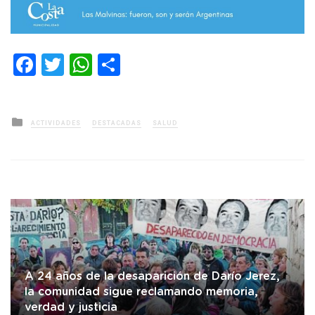
Facebook
Twitter
WhatsApp
Compartir
Posted
ACTIVIDADES
DESTACADAS
SALUD
in
A 24 años de la desaparición de Darío Jerez,
la comunidad sigue reclamando memoria,
verdad y justicia