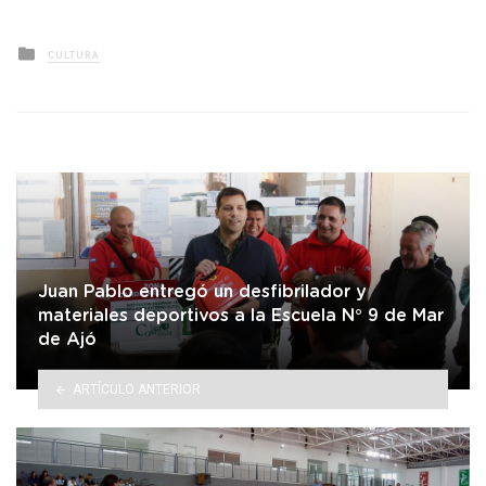
Posted
CULTURA
in
Juan Pablo entregó un desfibrilador y
materiales deportivos a la Escuela N° 9 de Mar
de Ajó
ARTÍCULO ANTERIOR