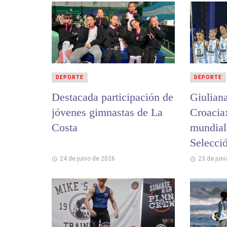
DEPORTE
DEPORTE
Destacada participación de
Giulian
jóvenes gimnastas de La
Croacia
Costa
mundiali
Selecci
Beach H
24 de junio de 2026
23 de jun