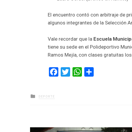
El encuentro contó con arbitraje de p
algunos integrantes de la Selección A
Vale recordar que la
Escuela Municip
tiene su sede en el Polideportivo Muni
Ramos Mejía, con clases gratuitas los
Facebook
Twitter
WhatsApp
Comparti
Posted
DEPORTE
in