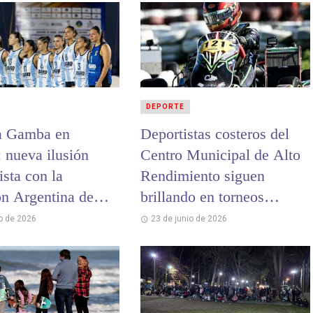
DEPORTE
a Gamba en
Deportistas costeros del
: nueva ilusión
Centro Municipal de Alto
sta con la
Rendimiento siguen
ón Argentina de
brillando en torneos
andball
nacionales e
io de 2026
23 de junio de 2026
internacionales