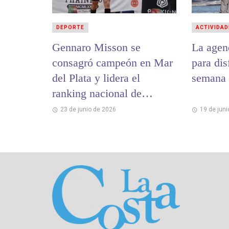
DEPORTE
ACTIVIDAD
Gennaro Misson se
La agen
consagró campeón en Mar
para dis
del Plata y lidera el
semana 
ranking nacional de
Levantamiento Olímpico
23 de junio de 2026
19 de jun