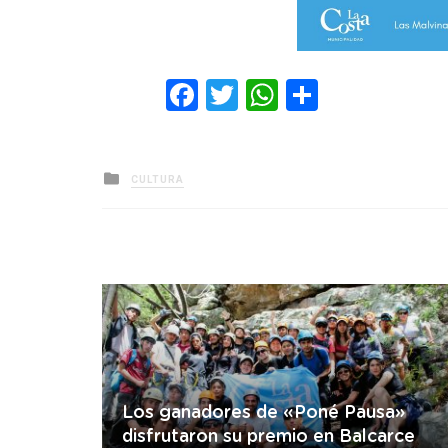
Facebook
Twitter
WhatsApp
Comparti
Posted
CULTURA
in
Los ganadores de «Poné Pausa»
disfrutaron su premio en Balcarce