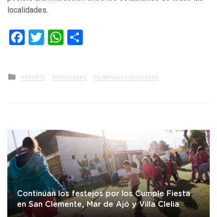
localidades.
Facebook
Twitter
WhatsApp
Compartir
Posted
DEPORTE
DESTACADAS
OLIMPÍADAS ESCOLARES
in
Continúan los festejos por los Cumple Fiesta
en San Clemente, Mar de Ajó y Villa Clelia