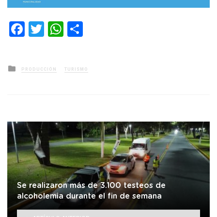
Facebook
Twitter
WhatsApp
Compartir
Posted
PRODUCCIÓN
TURISMO
in
Se realizaron más de 3.100 testeos de
alcoholemia durante el fin de semana