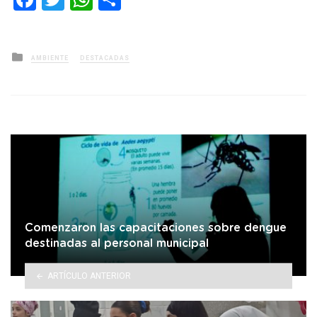
Posted
AMBIENTE
DESTACADAS
in
Comenzaron las capacitaciones sobre dengue
destinadas al personal municipal
ARTÍCULO ANTERIOR