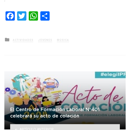
Facebook
Twitter
WhatsApp
Compartir
Posted
ACTIVIDADES
JÓVENES
MÚSICA
in
El Centro de Formación Laboral N°401
celebrará su acto de colación
ARTÍCULO ANTERIOR