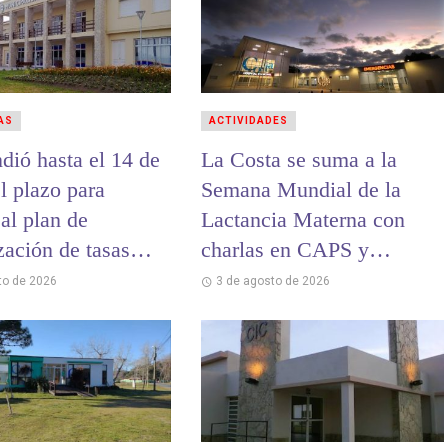
AS
ACTIVIDADES
dió hasta el 14 de
La Costa se suma a la
l plazo para
Semana Mundial de la
al plan de
Lactancia Materna con
zación de tasas
charlas en CAPS y
ales
hospitales
to de 2026
3 de agosto de 2026