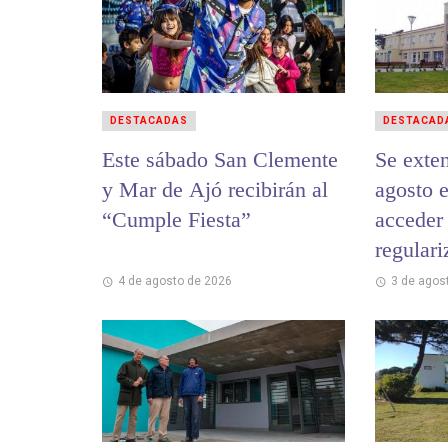
DESTACADAS
DESTACAD
Este sábado San Clemente
Se exten
y Mar de Ajó recibirán al
agosto e
“Cumple Fiesta”
acceder 
regulari
municip
4 de agosto de 2026
3 de agos