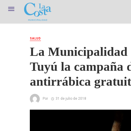
SALUD
La Municipalidad 
Tuyú la campaña 
antirrábica gratui
Por
31 de julio de 2018