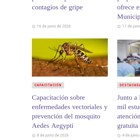
contagios de gripe
ofrece e
Municipa
16 de junio de 2026
11 de jun
CAPACITACIÓN
DESTACAD
Capacitación sobre
Junto a
enfermedades vectoriales y
mil estu
prevención del mosquito
atenció
Aedes Aegypti
gratuita
Las Ton
8 de junio de 2026
4 de junio