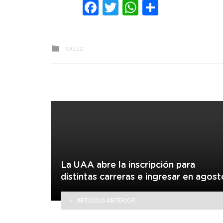
Facebook
Twitter
WhatsApp
Comparti
Posted
SALUD
in
La UAA abre la inscripción para
distintas carreras e ingresar en agost
ARTÍCULO ANTERIOR