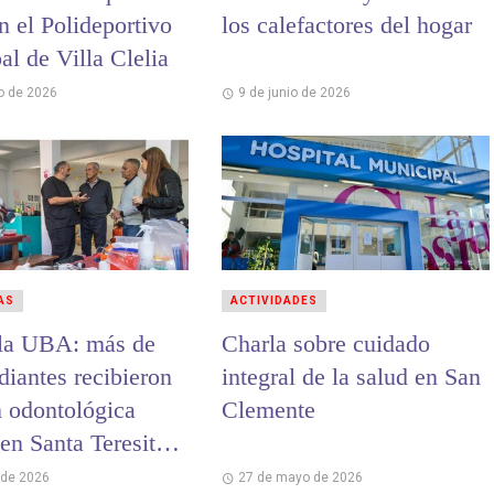
n el Polideportivo
los calefactores del hogar
l de Villa Clelia
io de 2026
9 de junio de 2026
AS
ACTIVIDADES
 la UBA: más de
Charla sobre cuidado
diantes recibieron
integral de la salud en San
n odontológica
Clemente
 en Santa Teresita y
inas
 de 2026
27 de mayo de 2026