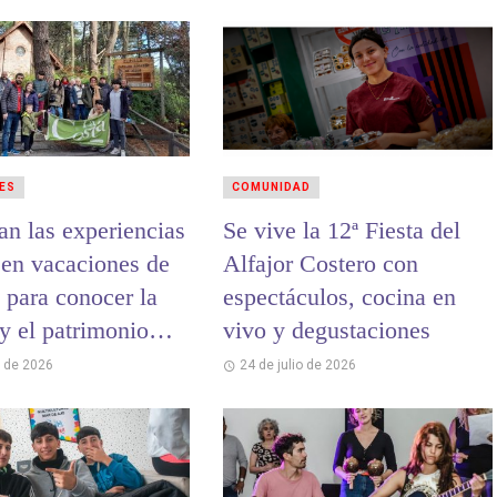
ES
COMUNIDAD
an las experiencias
Se vive la 12ª Fiesta del
 en vacaciones de
Alfajor Costero con
 para conocer la
espectáculos, cocina en
 y el patrimonio
vivo y degustaciones
 de La Costa
o de 2026
24 de julio de 2026