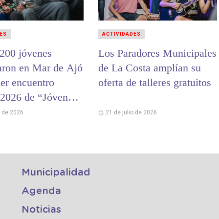
ES
ACTIVIDADES
200 jóvenes
Los Paradores Municipales
paron en Mar de Ajó
de La Costa amplían su
mer encuentro
oferta de talleres gratuitos
l 2026 de “Jóvenes
ria”
o de 2026
21 de julio de 2026
Municipalidad
Agenda
Noticias