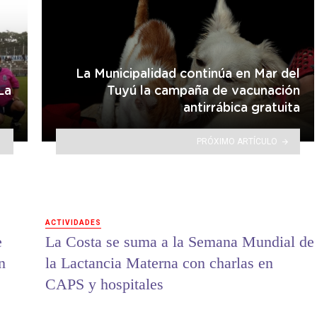
La Municipalidad continúa en Mar del
La
Tuyú la campaña de vacunación
antirrábica gratuita
PRÓXIMO ARTÍCULO
ACTIVIDADES
e
La Costa se suma a la Semana Mundial de
n
la Lactancia Materna con charlas en
CAPS y hospitales