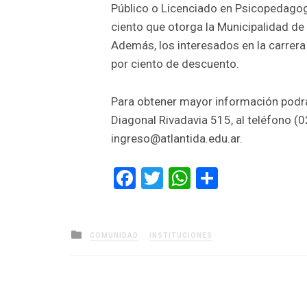
Público o Licenciado en Psicopedagog
ciento que otorga la Municipalidad de 
Además, los interesados en la carrer
por ciento de descuento.
Para obtener mayor información podrá
Diagonal Rivadavia 515, al teléfono (
ingreso@atlantida.edu.ar.
Facebook
Twitter
WhatsApp
Comparti
Posted
COMUNIDAD
INSTITUCIONES
in