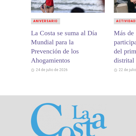
ANIVERSARIO
ACTIVIDAD
La Costa se suma al Día
Más de 
Mundial para la
partici
Prevención de los
del pri
Ahogamientos
distrita
y Memo
24 de julio de 2026
22 de juli