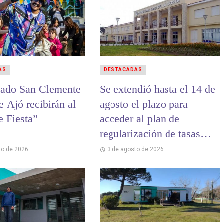
AS
DESTACADAS
bado San Clemente
Se extendió hasta el 14 de
 Ajó recibirán al
agosto el plazo para
 Fiesta”
acceder al plan de
regularización de tasas
municipales
to de 2026
3 de agosto de 2026