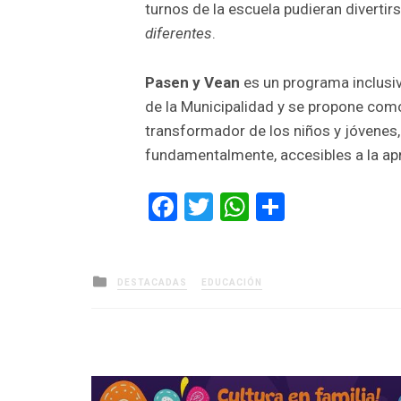
turnos de la escuela pudieran divertir
diferentes
.
Pasen y Vean
es un programa inclusiv
de la Municipalidad y se propone como 
transformador de los niños y jóvenes, 
fundamentalmente, accesibles a la ap
Facebook
Twitter
WhatsApp
Comparti
Posted
DESTACADAS
EDUCACIÓN
in