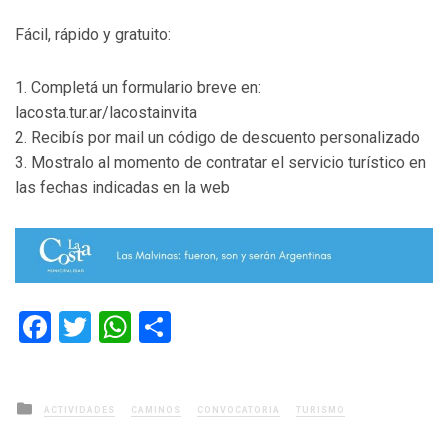
Fácil, rápido y gratuito:
1. Completá un formulario breve en:
lacosta.tur.ar/lacostainvita
2. Recibís por mail un código de descuento personalizado
3. Mostralo al momento de contratar el servicio turístico en
las fechas indicadas en la web
Facebook
Twitter
WhatsApp
Compartir
Posted
ACTIVIDADES
CAMINOS
CONVOCATORIA
TURISMO
in