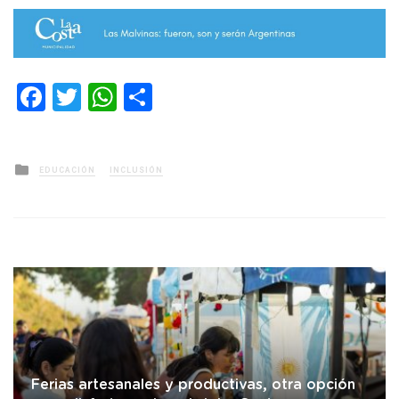
Facebook
Twitter
WhatsApp
Compartir
Posted
EDUCACIÓN
INCLUSIÓN
in
Ferias artesanales y productivas, otra opción