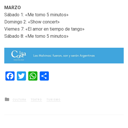
MARZO
Sábado 1: «Me tomo 5 minutos»
Domingo 2: «Show concert»
Viernes 7: «El amor en tiempo de tango»
Sábado 8: «Me tomo 5 minutos»
Facebook
Twitter
WhatsApp
Compartir
Posted
CULTURA
TEATRO
TURISMO
in