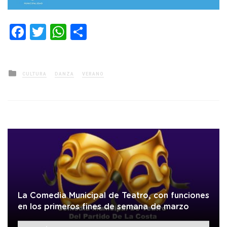
Facebook
Twitter
WhatsApp
Compartir
Posted
CULTURA
DANZA
VERANO
in
La Comedia Municipal de Teatro, con funciones
en los primeros fines de semana de marzo