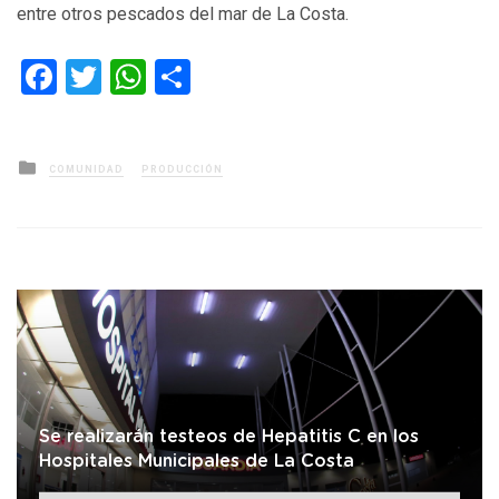
entre otros pescados del mar de La Costa.
Facebook
Twitter
WhatsApp
Compartir
Posted
COMUNIDAD
PRODUCCIÓN
in
Se realizarán testeos de Hepatitis C en los
Hospitales Municipales de La Costa