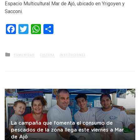
Espacio Multicultural Mar de Ajó, ubicado en Yrigoyen y
Sacconi.
Facebook
Twitter
WhatsApp
Compartir
Posted
COMUNIDAD
CULTURA
INSTITUCIONES
in
La campaña que fomenta el consumo de
pescados de la zona llega este viernes a Mar
de Ajó