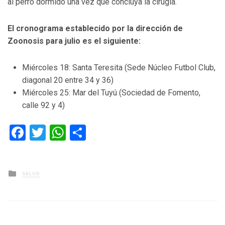
al perro dormido una vez que concluya la cirugía.
El cronograma establecido por la dirección de
Zoonosis para julio es el siguiente:
Miércoles 18: Santa Teresita (Sede Núcleo Futbol Club,
diagonal 20 entre 34 y 36)
Miércoles 25: Mar del Tuyú (Sociedad de Fomento,
calle 92 y 4)
Facebook
Twitter
WhatsApp
Compartir
Posted
SALUD
in