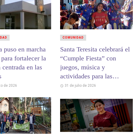
IDAD
COMUNIDAD
a puso en marcha
Santa Teresita celebrará el
 para fortalecer la
“Cumple Fiesta” con
 centrada en las
juegos, música y
s
actividades para las
infancias
to de 2026
31 de julio de 2026