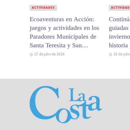
ACTIVIDADES
ACTIVIDAD
Ecoaventuras en Acción:
Continú
juegos y actividades en los
guiadas
Paradores Municipales de
invierno
Santa Teresita y San
historia
Bernardo
cultural
27 de julio de 2026
26 de juli