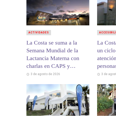
ACTIVIDADES
ACCESIBIL
La Costa se suma a la
La Cost
Semana Mundial de la
un ciclo
Lactancia Materna con
atención
charlas en CAPS y
persona
hospitales
3 de agosto de 2026
3 de agos