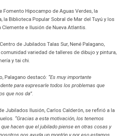
n de Fomento Hipocampo de Aguas Verdes, la
 la Biblioteca Popular Sobral de Mar del Tuyú y los
 Clemente e Ilusión de Nueva Atlantis.
 Centro de Jubilados Talas Sur, Nené Palagano,
 comunidad variedad de talleres de dibujo y pintura,
ería y tai chi.
lo, Palagano destacó:
“Es muy importante
ndente para expresarle todos los problemas que
os que nos da”
.
e Jubilados Ilusión, Carlos Calderón, se refirió a la
buelos.
“Gracias a esta motivación, los tenemos
s que hacen que el jubilado piense en otras cosas y
 nosotros nos ayuda un montón y por eso estamos