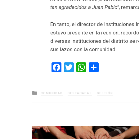
tan agradecidos a Juan Pablo”
, remarc
En tanto, el director de Instituciones
estuvo presente en la reunión, recor
diversas instituciones del distrito se 
sus lazos con la comunidad.
Facebook
Twitter
WhatsApp
Comparti
Posted
COMUNIDAD
DESTACADAS
GESTIÓN
in