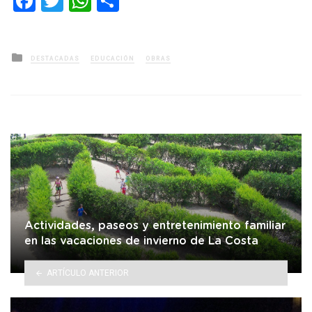
Facebook
Twitter
WhatsApp
Compartir
Posted
DESTACADAS
EDUCACIÓN
OBRAS
in
Actividades, paseos y entretenimiento familiar
en las vacaciones de invierno de La Costa
ARTÍCULO ANTERIOR