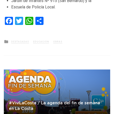
Jardín de Infantes Nº 915 (San Bernardo) y la
Escuela de Policía Local.
Facebook
Twitter
WhatsApp
Compartir
Posted
DESTACADAS
EDUCACIÓN
OBRAS
in
#VivíLaCosta / La agenda del fin de semana
en La Costa