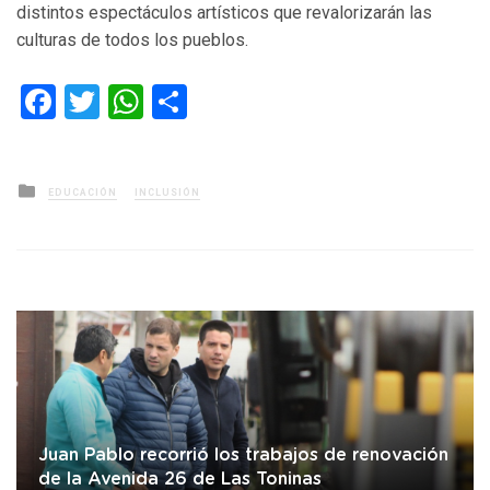
distintos espectáculos artísticos que revalorizarán las
culturas de todos los pueblos.
Facebook
Twitter
WhatsApp
Compartir
Posted
EDUCACIÓN
INCLUSIÓN
in
Juan Pablo recorrió los trabajos de renovación
de la Avenida 26 de Las Toninas