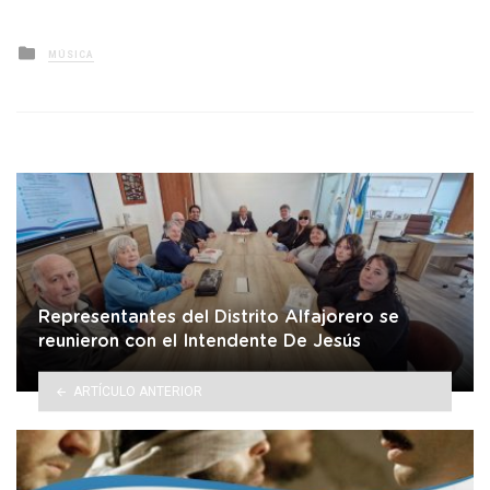
Posted
MÚSICA
in
Representantes del Distrito Alfajorero se
reunieron con el Intendente De Jesús
ARTÍCULO ANTERIOR