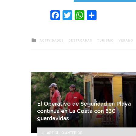
Facebook
Twitter
WhatsApp
Comparti
Posted
ACTIVIDADES
DESTACADAS
TURISMO
VERANO
in
El Operativo de Seguridad en Playa
continúa en La Costa con 630
guardavidas
ARTÍCULO ANTERIOR