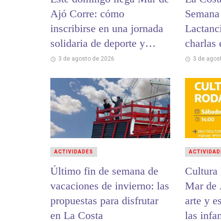
Ajó Corre: cómo
Semana 
inscribirse en una jornada
Lactanc
solidaria de deporte y
charlas
encuentro
hospital
3 de agosto de 2026
3 de agos
ACTIVIDADES
ACTIVIDAD
Último fin de semana de
Cultura
vacaciones de invierno: las
Mar de 
propuestas para disfrutar
arte y e
en La Costa
las infa