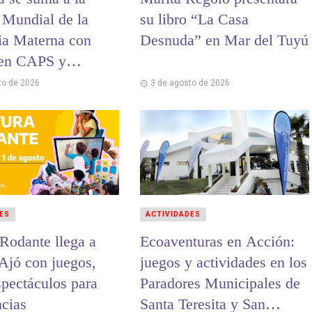
Mundial de la
su libro “La Casa
ia Materna con
Desnuda” en Mar del Tuyú
 en CAPS y
es
to de 2026
3 de agosto de 2026
ES
ACTIVIDADES
 Rodante llega a
Ecoaventuras en Acción:
Ajó con juegos,
juegos y actividades en los
spectáculos para
Paradores Municipales de
ncias
Santa Teresita y San