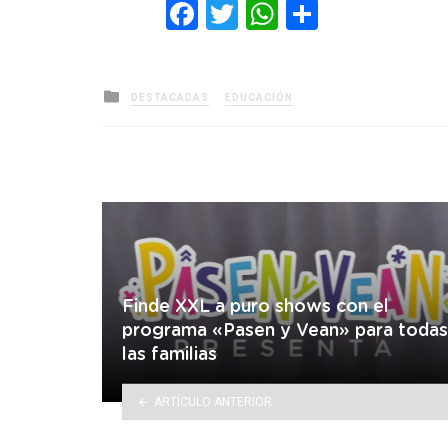
Facebook
Twitter
WhatsApp
Comparti
Posted
DESTACADAS
EDUCACIÓN
in
Finde XXL a puro shows con el
programa «Pasen y Vean» para todas
las familias
ARTÍCULO ANTERIOR