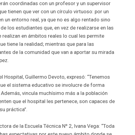
erán coordinadas con un profesor y un supervisor
que tienen que ver con un círculo virtuoso: por un
n un entorno real, ya que no es algo rentado sino
de los estudiantes que, en vez de realizarse en las
se realizan en ámbitos reales lo cual les permite
ue tiene la realidad; mientras que para las
iantes de la comunidad que van a aportar su mirada
pez.
el Hospital, Guillermo Devoto, expresó: “Tenemos
 que el sistema educativo se involucre de forma
. Además, vincula muchísimo más a la población
sienten que el hospital les pertenece, son capaces de
su práctica”.
ctora de la Escuela Técnica Nº 2, Ivana Vega: “Toda
has expectativas por este nuevo ámbito donde se