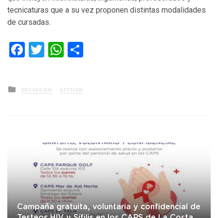
tecnicaturas que a su vez proponen distintas modalidades
de cursadas.
Facebook
Twitter
WhatsApp
Compartir
Posted
EDUCACIÓN
GESTIÓN
in
Campaña gratuita, voluntaria y confidencial de
Testeos HIV y Sífilis en los CAPS de La Costa