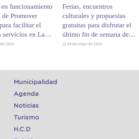
 en funcionamiento
Ferias, encuentros
al de Promover
culturales y propuestas
para facilitar el
gratuitas para disfrutar el
 servicios en La
último fin de semana de
mayo en La Costa
 de 2026
29 de mayo de 2026
Municipalidad
Agenda
Noticias
Turismo
H.C.D