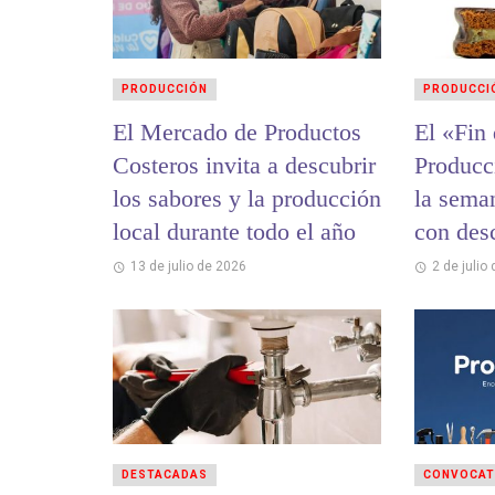
PRODUCCIÓN
PRODUCCI
El Mercado de Productos
El «Fin
Costeros invita a descubrir
Producc
los sabores y la producción
la sema
local durante todo el año
con des
alfajore
13 de julio de 2026
2 de julio
DESTACADAS
CONVOCAT