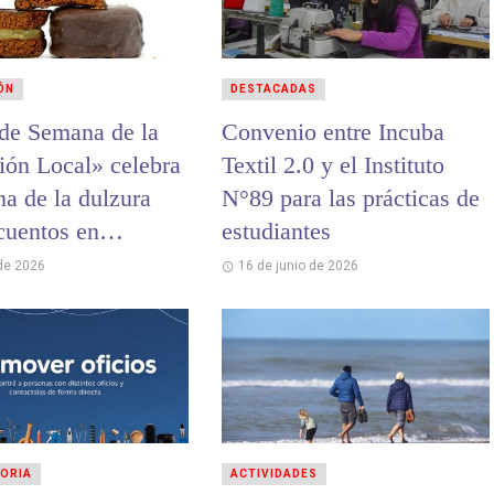
ÓN
DESTACADAS
 de Semana de la
Convenio entre Incuba
ión Local» celebra
Textil 2.0 y el Instituto
na de la dulzura
N°89 para las prácticas de
cuentos en
estudiantes
s y chocolates
 de 2026
16 de junio de 2026
ORIA
ACTIVIDADES