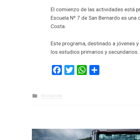
El comienzo de las actividades está p
Escuela Nº 7 de San Bernardo es una de
Costa.
Este programa, destinado a jóvenes y
los estudios primarios y secundarios.
Facebook
Twitter
WhatsApp
Comparti
Posted
EDUCACIÓN
in