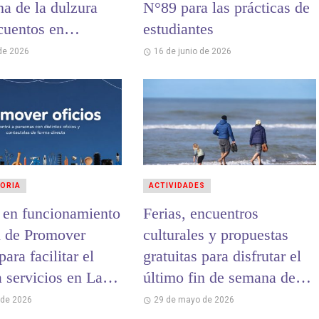
na de la dulzura
N°89 para las prácticas de
cuentos en
estudiantes
s y chocolates
 de 2026
16 de junio de 2026
ORIA
ACTIVIDADES
 en funcionamiento
Ferias, encuentros
al de Promover
culturales y propuestas
para facilitar el
gratuitas para disfrutar el
 servicios en La
último fin de semana de
mayo en La Costa
 de 2026
29 de mayo de 2026