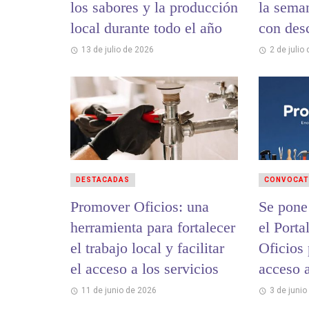
los sabores y la producción
la sema
local durante todo el año
con des
alfajore
13 de julio de 2026
2 de julio
DESTACADAS
CONVOCAT
Promover Oficios: una
Se pone
herramienta para fortalecer
el Port
el trabajo local y facilitar
Oficios 
el acceso a los servicios
acceso a
Costa
11 de junio de 2026
3 de junio