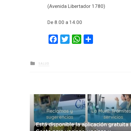
(Avenida Libertador 1780)
De 8.00 a 14.00
Facebook
Twitter
WhatsApp
Comparti
Posted
SALUD
in
Está disponible la aplicación gratuita 