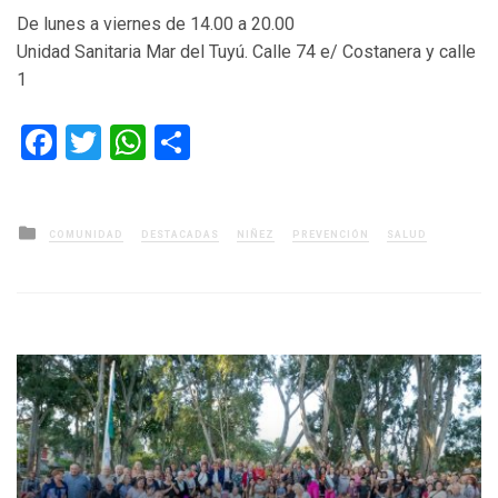
De lunes a viernes de 14.00 a 20.00
Unidad Sanitaria Mar del Tuyú. Calle 74 e/ Costanera y calle
1
Facebook
Twitter
WhatsApp
Compartir
Posted
COMUNIDAD
DESTACADAS
NIÑEZ
PREVENCIÓN
SALUD
in