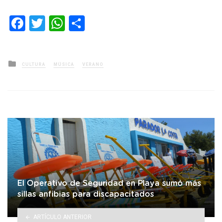
Facebook
Twitter
WhatsApp
Compartir
Posted
CULTURA
MÚSICA
VERANO
in
El Operativo de Seguridad en Playa sumó más
sillas anfibias para discapacitados
ARTÍCULO ANTERIOR