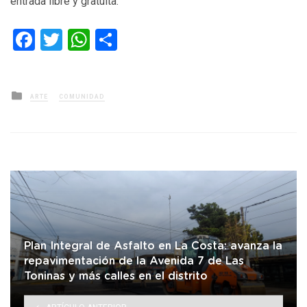
entrada libre y gratuita.
Facebook
Twitter
WhatsApp
Compartir
Posted
ARTE
COMUNIDAD
in
Plan Integral de Asfalto en La Costa: avanza la
repavimentación de la Avenida 7 de Las
Toninas y más calles en el distrito