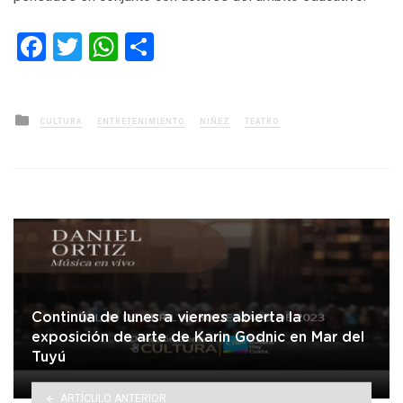
Facebook
Twitter
WhatsApp
Compartir
Posted
CULTURA
ENTRETENIMIENTO
NIÑEZ
TEATRO
in
Continúa de lunes a viernes abierta la
exposición de arte de Karin Godnic en Mar del
Tuyú
ARTÍCULO ANTERIOR