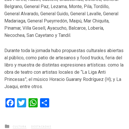
Belgrano, General Paz, Lezama, Monte, Pila, Tordillo,
General Alvarado, General Guido, General Lavalle, General
Madariaga, General Pueyrredón, Maipú, Mar Chiquita,
Pinamar, Villa Gesell, Ayacucho, Balcarce, Lobería,
Necochea, San Cayetano y Tandil.
Durante toda la jornada hubo propuestas culturales abiertas
al público, como patio de artesanos y food trucks, feria del
libro y muestra de distintas expresiones artísticas. como la
obra de teatro con artistas locales de “La Liga Anti
Princesas”; el músico Horacio Guarany Rodríguez (H); y La
Joaqui, entre otros.
Facebook
Twitter
WhatsApp
Compartir
Posted
CULTURA
DESTACADAS