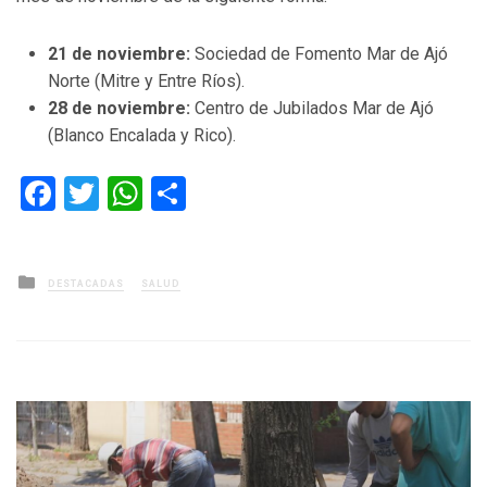
21 de noviembre:
Sociedad de Fomento Mar de Ajó
Norte (Mitre y Entre Ríos).
28 de noviembre:
Centro de Jubilados Mar de Ajó
(Blanco Encalada y Rico).
Facebook
Twitter
WhatsApp
Compartir
Posted
DESTACADAS
SALUD
in