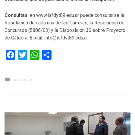
Consultas:
en www.isfdyt89.edu.ar puede consultarse la
Resolución de cada una de las Carreras; la Resolución de
Concursos (5886/03) y la Disposición 30 sobre Proyecto
de Cátedra. E mail: info@isfdyt89.edu.ar
Facebook
Twitter
WhatsApp
Compartir
Posted
EDUCACIÓN
in