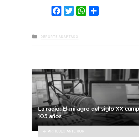
Facebook
Twitter
WhatsApp
Comparti
Posted
DEPORTE ADAPTADO
in
La radio: El milagro del siglo XX cump
105 años
ARTÍCULO ANTERIOR