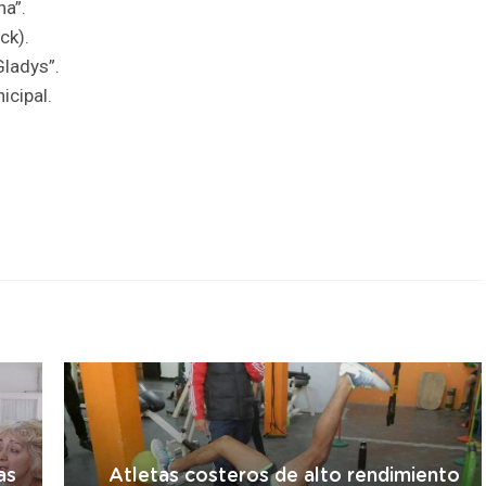
na”.
ck).
Gladys”.
icipal.
r
as
Atletas costeros de alto rendimiento