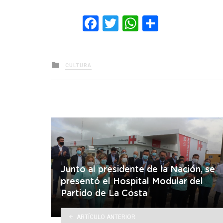
Facebook
Twitter
WhatsApp
Comparti
Posted
CULTURA
in
Junto al presidente de la Nación, se
presentó el Hospital Modular del
Partido de La Costa
ARTÍCULO ANTERIOR