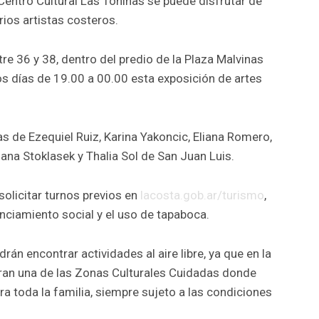
Centro Cultural Las Toninas se puede disfrutar de
ios artistas costeros.
re 36 y 38, dentro del predio de la Plaza Malvinas
os días de 19.00 a 00.00 esta exposición de artes
s de Ezequiel Ruiz, Karina Yakoncic, Eliana Romero,
iana Stoklasek y Thalia Sol de San Juan Luis.
olicitar turnos previos en
lacosta.gob.ar/turismo
,
anciamiento social y el uso de tapaboca.
án encontrar actividades al aire libre, ya que en la
ran una de las Zonas Culturales Cuidadas donde
a toda la familia, siempre sujeto a las condiciones