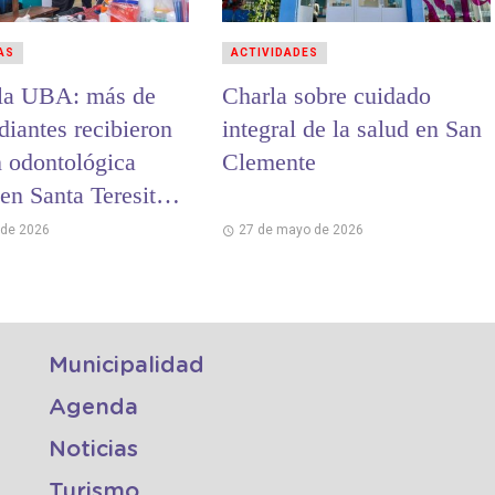
AS
ACTIVIDADES
 la UBA: más de
Charla sobre cuidado
diantes recibieron
integral de la salud en San
n odontológica
Clemente
 en Santa Teresita y
inas
 de 2026
27 de mayo de 2026
Municipalidad
Agenda
Noticias
Turismo