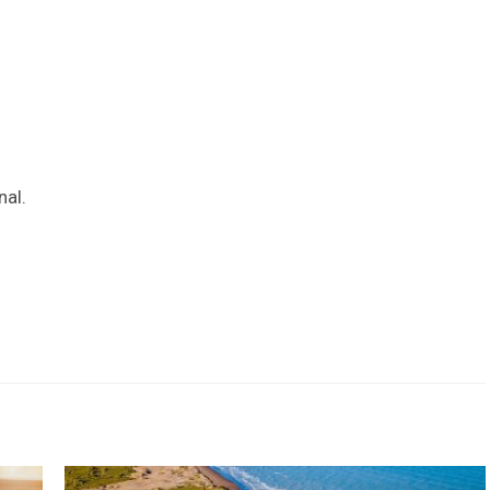
al.
r