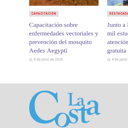
CAPACITACIÓN
DESTACAD
Capacitación sobre
Junto a
enfermedades vectoriales y
mil estu
prevención del mosquito
atenció
Aedes Aegypti
gratuita
Las Ton
8 de junio de 2026
4 de junio