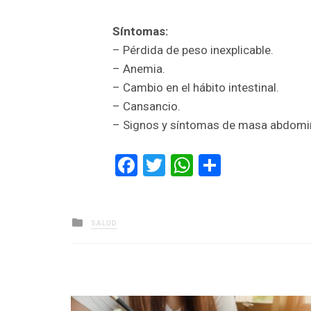
Síntomas:
– Pérdida de peso inexplicable.
– Anemia.
– Cambio en el hábito intestinal.
– Cansancio.
– Signos y síntomas de masa abdomin
Facebook
Twitter
WhatsApp
Comparti
Posted
SALUD
in