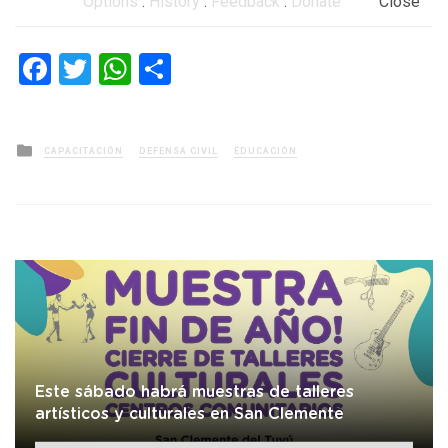
Options
:
History
:
Feedback
:
Donate
Close
Facebook
Twitter
WhatsApp
Compartir
Posted
CAPACITACIÓN
DEFENSA CIVIL
EDUCACIÓN
in
Este sábado habrá muestras de talleres
artísticos y culturales en San Clemente