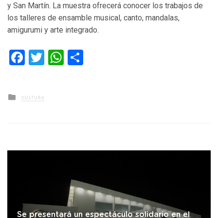
y San Martín. La muestra ofrecerá conocer los trabajos de
los talleres de ensamble musical, canto, mandalas,
amigurumi y arte integrado.
Facebook
Twitter
WhatsApp
Compartir
Posted
CULTURA
in
Se presentará un espectáculo solidario en el